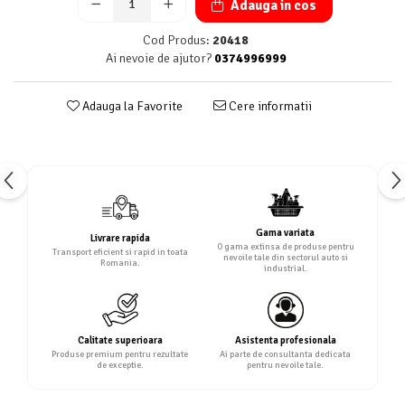
Adauga in cos
Cod Produs:
20418
Ai nevoie de ajutor?
0374996999
Adauga la Favorite
Cere informatii
Gama variata
Livrare rapida
O gama extinsa de produse pentru
Transport eficient si rapid in toata
nevoile tale din sectorul auto si
Romania.
industrial.
Calitate superioara
Asistenta profesionala
Produse premium pentru rezultate
Ai parte de consultanta dedicata
de exceptie.
pentru nevoile tale.