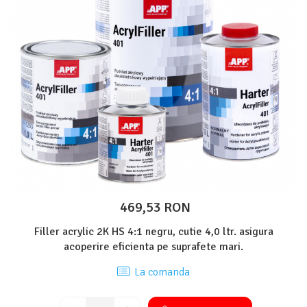
Protectie piele
Protectie vizuala
Vopsire
Sisteme si pahare PPS
Pahare de amestec
Curatare
Tinichigerie
469,53 RON
Filler acrylic 2K HS 4:1 negru, cutie 4,0 ltr. asigura
acoperire eficienta pe suprafete mari.
La comanda