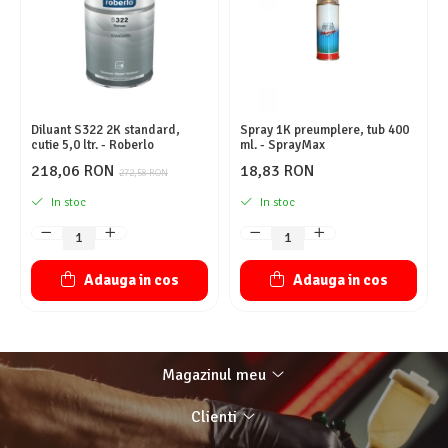
Diluant S322 2K standard,
Spray 1K preumplere, tub 400
cutie 5,0 ltr. - Roberlo
ml. - SprayMax
218,06 RON
18,83 RON
272,58 RON
In stoc
In stoc
Adauga in cos
Adauga in cos
Magazinul meu
Clienti