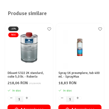
Produse similare
-20%
NOU
Diluant S322 2K standard,
Spray 1K preumplere, tub 400
cutie 5,0 ltr. - Roberlo
ml. - SprayMax
218,06 RON
18,83 RON
272,58 RON
In stoc
In stoc