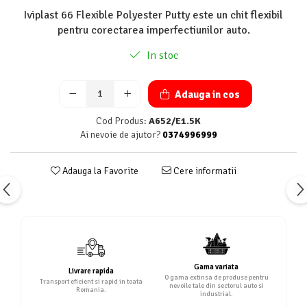
Iviplast 66 Flexible Polyester Putty este un chit flexibil
pentru corectarea imperfectiunilor auto.
In stoc
Adauga in cos
Cod Produs:
A652/E1.5K
Ai nevoie de ajutor?
0374996999
Adauga la Favorite
Cere informatii
Gama variata
Livrare rapida
O gama extinsa de produse pentru
Transport eficient si rapid in toata
nevoile tale din sectorul auto si
Romania.
industrial.