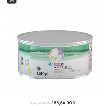
-45%
Protectie piele
Protectie vizuala
Vopsire
Sisteme si pahare PPS
Pahare de amestec
Curatare
Tinichigerie
265,84 RON
483,35 RON