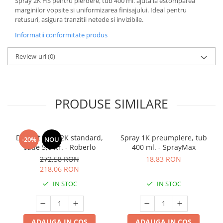
Spray 2K HS pentru pierdere, tub 400 ml. ajuta la estomparea
marginilor vopsite si uniformizarea finisajului. Ideal pentru
retusuri, asigura tranzitii netede si invizibile.
Informatii conformitate produs
Review-uri
(0)
PRODUSE SIMILARE
Diluant S322 2K standard,
Spray 1K preumplere, tub
-20%
NOU
cutie 5,0 ltr. - Roberlo
400 ml. - SprayMax
272,58 RON
18,83 RON
218,06 RON
IN STOC
IN STOC
ADAUGA IN COS
ADAUGA IN COS