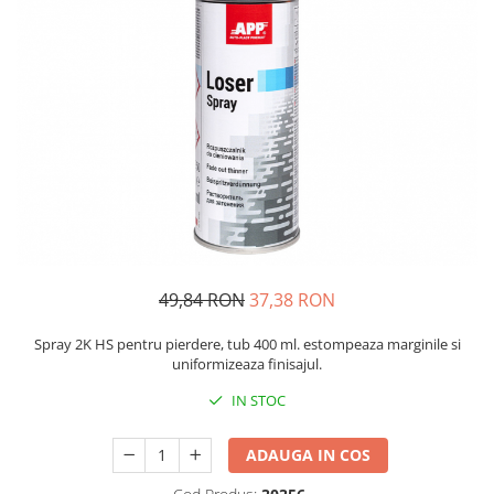
Protectie piele
Protectie vizuala
Vopsire
Sisteme si pahare PPS
Pahare de amestec
Curatare
Tinichigerie
49,84 RON
37,38 RON
Spray 2K HS pentru pierdere, tub 400 ml. estompeaza marginile si
uniformizeaza finisajul.
IN STOC
ADAUGA IN COS