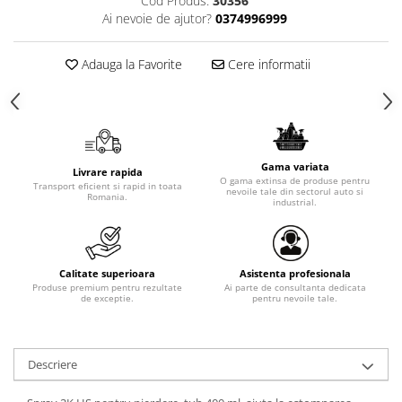
Cod Produs:
30356
Ai nevoie de ajutor?
0374996999
Adauga la Favorite
Cere informatii
Gama variata
Livrare rapida
O gama extinsa de produse pentru
Transport eficient si rapid in toata
nevoile tale din sectorul auto si
Romania.
industrial.
Calitate superioara
Asistenta profesionala
Produse premium pentru rezultate
Ai parte de consultanta dedicata
de exceptie.
pentru nevoile tale.
Descriere