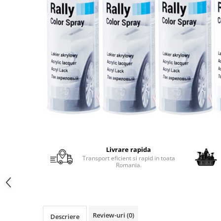
Protectie piele
Protectie vizuala
Vopsire
Sisteme si pahare PPS
Pahare de amestec
Curatare
Tinichigerie
Livrare rapida
Transport eficient si rapid in toata
Romania.
Review-uri
(0)
Descriere