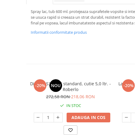
Spray lac, tub 600 ml. protejeaza suprafetele vopsite si inten
se usuca rapid si creeaza un strat durabil, rezistent la factor
final pe vopsea, lacul imbunatateste aspectul si rezistenta 
Informatii conformitate produs
Diluant S322 2K standard, cutie 5,0 ltr. -
Lac tran
-20%
NOU
-20%
Roberlo
272,58 RON
218,06 RON
IN STOC
ADAUGA IN COS