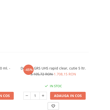
 ml. -
Deltron GRS UHS rapid clear, cutie 5 ltr.
Deltron 
-45%
-45%
conc
3.105,72 RON
1.708,15 RON
1.9
IN STOC
N COS
ADAUGA IN COS