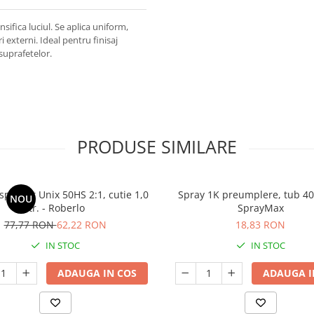
sifica luciul. Se aplica uniform,
i externi. Ideal pentru finisaj
suprafetelor.
PRODUSE SIMILARE
sparent Unix 50HS 2:1, cutie 1,0
Spray 1K preumplere, tub 400
NOU
ltr. - Roberlo
SprayMax
77,77 RON
62,22 RON
18,83 RON
IN STOC
IN STOC
ADAUGA IN COS
ADAUGA I