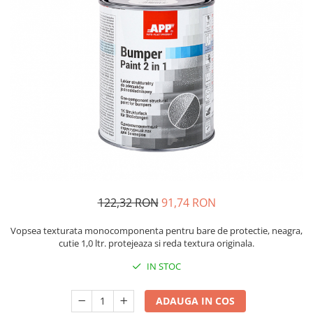
Protectie piele
Protectie vizuala
Vopsire
Sisteme si pahare PPS
Pahare de amestec
Curatare
Tinichigerie
122,32 RON
91,74 RON
Vopsea texturata monocomponenta pentru bare de protectie, neagra,
cutie 1,0 ltr. protejeaza si reda textura originala.
IN STOC
ADAUGA IN COS