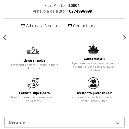
Cod Produs:
20801
Ai nevoie de ajutor?
0374996999
Adauga la Favorite
Cere informatii
Gama variata
Livrare rapida
O gama extinsa de produse pentru
Transport eficient si rapid in toata
nevoile tale din sectorul auto si
Romania.
industrial.
Calitate superioara
Asistenta profesionala
Produse premium pentru rezultate
Ai parte de consultanta dedicata
de exceptie.
pentru nevoile tale.
Descriere