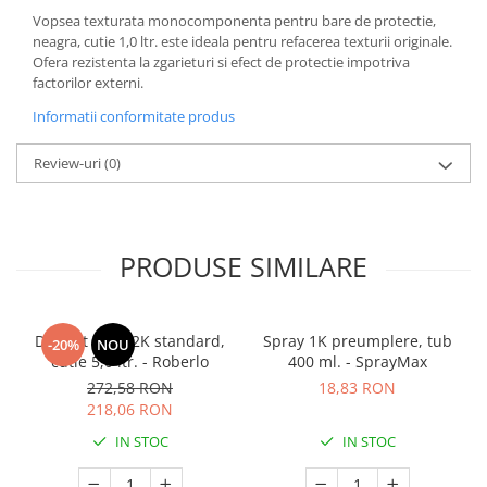
Vopsea texturata monocomponenta pentru bare de protectie,
neagra, cutie 1,0 ltr. este ideala pentru refacerea texturii originale.
Ofera rezistenta la zgarieturi si efect de protectie impotriva
factorilor externi.
Informatii conformitate produs
Review-uri
(0)
PRODUSE SIMILARE
Diluant S322 2K standard,
Spray 1K preumplere, tub
-20%
NOU
cutie 5,0 ltr. - Roberlo
400 ml. - SprayMax
272,58 RON
18,83 RON
218,06 RON
IN STOC
IN STOC