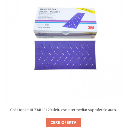
Protectie piele
Protectie vizuala
Vopsire
Sisteme si pahare PPS
Pahare de amestec
Curatare
Tinichigerie
Coli Hookit III 734U P120 slefuiesc intermediar suprafetele auto.
CERE OFERTA