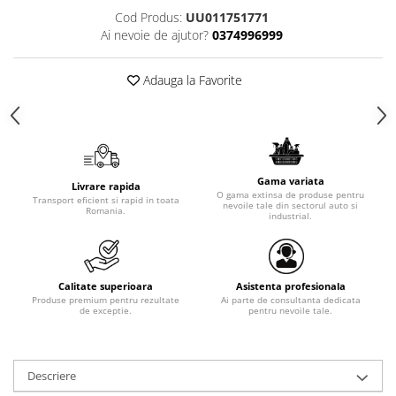
Cod Produs:
UU011751771
Ai nevoie de ajutor?
0374996999
Adauga la Favorite
Gama variata
Livrare rapida
O gama extinsa de produse pentru
Transport eficient si rapid in toata
nevoile tale din sectorul auto si
Romania.
industrial.
Calitate superioara
Asistenta profesionala
Produse premium pentru rezultate
Ai parte de consultanta dedicata
de exceptie.
pentru nevoile tale.
Descriere