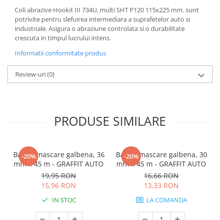
Coli abrazive Hookit III 734U, multi SHT P120 115x225 mm. sunt
potrivite pentru slefuirea intermediara a suprafetelor auto si
industriale. Asigura o abraziune controlata si o durabilitate
crescuta in timpul lucrului intens.
Informatii conformitate produs
Review-uri
(0)
PRODUSE SIMILARE
Banda mascare galbena, 36
Banda mascare galbena, 30
-20%
-20%
mm x 45 m - GRAFFIT AUTO
mm x 45 m - GRAFFIT AUTO
19,95 RON
16,66 RON
15,96 RON
13,33 RON
IN STOC
LA COMANDA