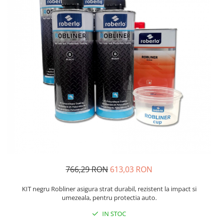
Protectie piele
Protectie vizuala
Vopsire
Sisteme si pahare PPS
Pahare de amestec
Curatare
Tinichigerie
766,29 RON
613,03 RON
KIT negru Robliner asigura strat durabil, rezistent la impact si
umezeala, pentru protectia auto.
IN STOC