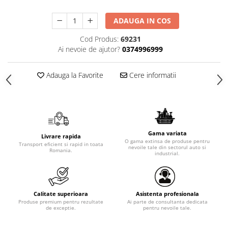
ADAUGA IN COS
Cod Produs:
69231
Ai nevoie de ajutor?
0374996999
Adauga la Favorite
Cere informatii
Gama variata
Livrare rapida
O gama extinsa de produse pentru
Transport eficient si rapid in toata
nevoile tale din sectorul auto si
Romania.
industrial.
Calitate superioara
Asistenta profesionala
Produse premium pentru rezultate
Ai parte de consultanta dedicata
de exceptie.
pentru nevoile tale.