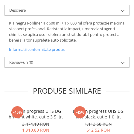
Descriere
KIT negru Robliner 4 x 600 ml + 1 x 800 ml ofera protectie maxima
si aspect profesional. Rezistent la impact, umezeala si agenti
chimici, se aplica usor si ofera un strat durabil pentru protectia
benei si altor suprafete auto solicitate.
Informatii conformitate produs
Review-uri
(0)
PRODUSE SIMILARE
Deltron progress UHS DG
Deltron progress UHS DG
-45%
-45%
brilliant white, cutie 3,5 ltr.
fast black, cutie 1,0 ltr.
3.474,19 RON
1.113,68 RON
1.910,80 RON
612,52 RON