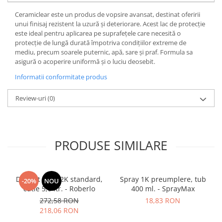
Ceramiclear este un produs de vopsire avansat, destinat oferirii
unui finisaj rezistent la uzură și deteriorare. Acest lac de protecție
este ideal pentru aplicarea pe suprafețele care necesită o
protecție de lungă durată împotriva condițiilor extreme de
mediu, precum soarele puternic, apă, sare și praf. Formula sa
asigură o acoperire uniformă și o luciu deosebit.
Informatii conformitate produs
Review-uri
(0)
PRODUSE SIMILARE
Diluant S322 2K standard,
Spray 1K preumplere, tub
-20%
NOU
cutie 5,0 ltr. - Roberlo
400 ml. - SprayMax
272,58 RON
18,83 RON
218,06 RON