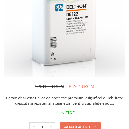
Protectie piele
Protectie vizuala
Vopsire
Sisteme si pahare PPS
Pahare de amestec
Curatare
Tinichigerie
5.181,33 RON
2.849,73 RON
Ceramiclear este un lac de protecție premium, asigurând durabilitate
crescută și rezistență la zgârieturi pentru suprafețele auto.
IN STOC
ADAUGA IN COS