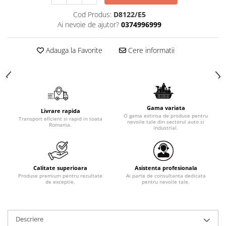
Cod Produs:
D8122/E5
Ai nevoie de ajutor?
0374996999
Adauga la Favorite
Cere informatii
Gama variata
Livrare rapida
O gama extinsa de produse pentru
Transport eficient si rapid in toata
nevoile tale din sectorul auto si
Romania.
industrial.
Calitate superioara
Asistenta profesionala
Produse premium pentru rezultate
Ai parte de consultanta dedicata
de exceptie.
pentru nevoile tale.
Descriere