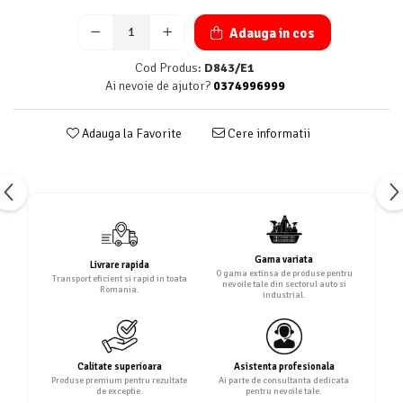
Adauga in cos
Cod Produs:
D843/E1
Ai nevoie de ajutor?
0374996999
Adauga la Favorite
Cere informatii
Gama variata
Livrare rapida
O gama extinsa de produse pentru
Transport eficient si rapid in toata
nevoile tale din sectorul auto si
Romania.
industrial.
Calitate superioara
Asistenta profesionala
Produse premium pentru rezultate
Ai parte de consultanta dedicata
de exceptie.
pentru nevoile tale.