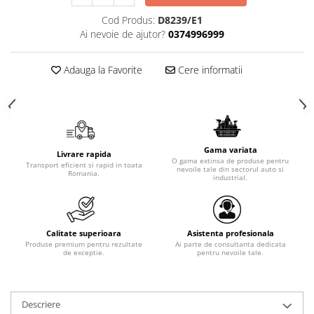
Cod Produs:
D8239/E1
Ai nevoie de ajutor?
0374996999
Adauga la Favorite
Cere informatii
Gama variata
Livrare rapida
O gama extinsa de produse pentru
Transport eficient si rapid in toata
nevoile tale din sectorul auto si
Romania.
industrial.
Calitate superioara
Asistenta profesionala
Produse premium pentru rezultate
Ai parte de consultanta dedicata
de exceptie.
pentru nevoile tale.
Descriere