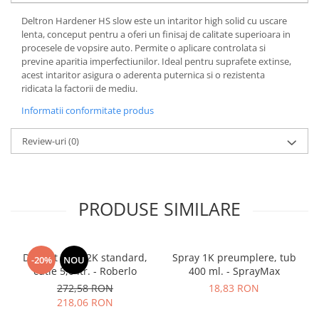
Deltron Hardener HS slow este un intaritor high solid cu uscare
lenta, conceput pentru a oferi un finisaj de calitate superioara in
procesele de vopsire auto. Permite o aplicare controlata si
previne aparitia imperfectiunilor. Ideal pentru suprafete extinse,
acest intaritor asigura o aderenta puternica si o rezistenta
ridicata la factorii de mediu.
Informatii conformitate produs
Review-uri
(0)
PRODUSE SIMILARE
Diluant S322 2K standard,
Spray 1K preumplere, tub
-20%
NOU
cutie 5,0 ltr. - Roberlo
400 ml. - SprayMax
272,58 RON
18,83 RON
218,06 RON