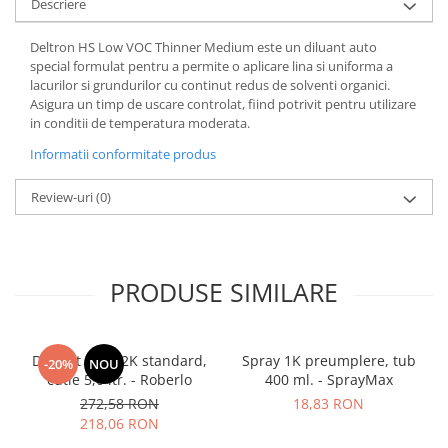
Descriere
Deltron HS Low VOC Thinner Medium este un diluant auto
special formulat pentru a permite o aplicare lina si uniforma a
lacurilor si grundurilor cu continut redus de solventi organici.
Asigura un timp de uscare controlat, fiind potrivit pentru utilizare
in conditii de temperatura moderata.
Informatii conformitate produs
Review-uri
(0)
PRODUSE SIMILARE
Diluant S322 2K standard,
Spray 1K preumplere, tub
-20%
NOU
cutie 5,0 ltr. - Roberlo
400 ml. - SprayMax
272,58 RON
18,83 RON
218,06 RON