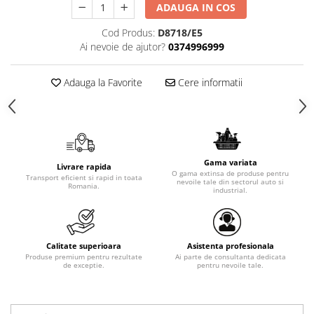
ADAUGA IN COS
Cod Produs:
D8718/E5
Ai nevoie de ajutor?
0374996999
Adauga la Favorite
Cere informatii
Gama variata
Livrare rapida
O gama extinsa de produse pentru
Transport eficient si rapid in toata
nevoile tale din sectorul auto si
Romania.
industrial.
Calitate superioara
Asistenta profesionala
Produse premium pentru rezultate
Ai parte de consultanta dedicata
de exceptie.
pentru nevoile tale.