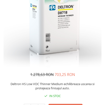
Protectie piele
Protectie vizuala
Vopsire
Sisteme si pahare PPS
Pahare de amestec
Curatare
Tinichigerie
1.278,63 RON
703,25 RON
Deltron HS Low VOC Thinner Medium echilibreaza uscarea si
protejeaza finisajul auto.
IN STOC