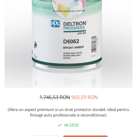
Protectie piele
Protectie vizuala
Vopsire
Sisteme si pahare PPS
Pahare de amestec
Curatare
Tinichigerie
1.746,53 RON
960,59 RON
Ofera un aspect premium si un strat protector durabil. Ideal pentru
finisaje auto profesionale si reconditionari.
IN STOC