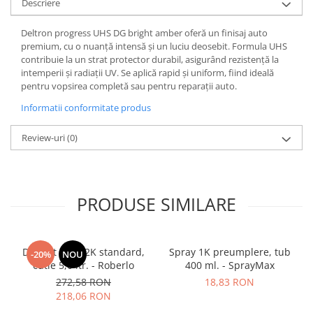
Descriere
Deltron progress UHS DG bright amber oferă un finisaj auto
premium, cu o nuanță intensă și un luciu deosebit. Formula UHS
contribuie la un strat protector durabil, asigurând rezistență la
intemperii și radiații UV. Se aplică rapid și uniform, fiind ideală
pentru vopsirea completă sau pentru reparații auto.
Informatii conformitate produs
Review-uri
(0)
PRODUSE SIMILARE
Diluant S322 2K standard,
Spray 1K preumplere, tub
-20%
NOU
cutie 5,0 ltr. - Roberlo
400 ml. - SprayMax
272,58 RON
18,83 RON
218,06 RON