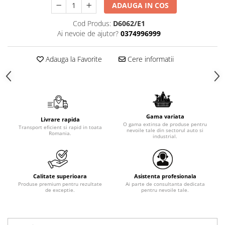
ADAUGA IN COS
Cod Produs:
D6062/E1
Ai nevoie de ajutor?
0374996999
Adauga la Favorite
Cere informatii
Gama variata
Livrare rapida
O gama extinsa de produse pentru
Transport eficient si rapid in toata
nevoile tale din sectorul auto si
Romania.
industrial.
Calitate superioara
Asistenta profesionala
Produse premium pentru rezultate
Ai parte de consultanta dedicata
de exceptie.
pentru nevoile tale.