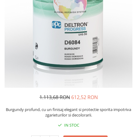
Protectie piele
Protectie vizuala
Vopsire
Sisteme si pahare PPS
Pahare de amestec
Curatare
Tinichigerie
1.113,68 RON
612,52 RON
Burgundy profund, cu un finisaj elegant si protectie sporita impotriva
zgarieturilor si decolorarii.
IN STOC