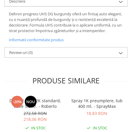
Descriere
Deltron progress UHS DG burgundy oferă un finisaj auto elegant,
cu o nuanță profundă de burgundy și o rezistență excelentă la
decolorare. Formula UHS contribuie la o aplicare uniformă, cu un
strat protector împotriva zgârieturilor și a intemperiilor.
Informatii conformitate produs
Review-uri
(0)
PRODUSE SIMILARE
Diluant S322 2K standard,
Spray 1K preumplere, tub
-20%
NOU
cutie 5,0 ltr. - Roberlo
400 ml. - SprayMax
272,58 RON
18,83 RON
218,06 RON
IN STOC
IN STOC