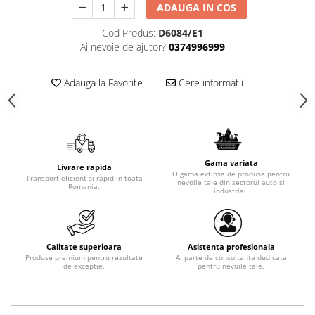
ADAUGA IN COS
Cod Produs:
D6084/E1
Ai nevoie de ajutor?
0374996999
Adauga la Favorite
Cere informatii
Gama variata
Livrare rapida
O gama extinsa de produse pentru
Transport eficient si rapid in toata
nevoile tale din sectorul auto si
Romania.
industrial.
Calitate superioara
Asistenta profesionala
Produse premium pentru rezultate
Ai parte de consultanta dedicata
de exceptie.
pentru nevoile tale.