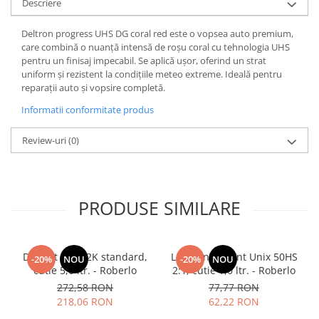
Descriere
Deltron progress UHS DG coral red este o vopsea auto premium,
care combină o nuanță intensă de roșu coral cu tehnologia UHS
pentru un finisaj impecabil. Se aplică ușor, oferind un strat
uniform și rezistent la condițiile meteo extreme. Ideală pentru
reparații auto și vopsire completă.
Informatii conformitate produs
Review-uri
(0)
PRODUSE SIMILARE
Diluant S322 2K standard,
Lac transparent Unix 50HS
-20%
NOU
-20%
NOU
cutie 5,0 ltr. - Roberlo
2:1, cutie 1,0 ltr. - Roberlo
272,58 RON
77,77 RON
218,06 RON
62,22 RON