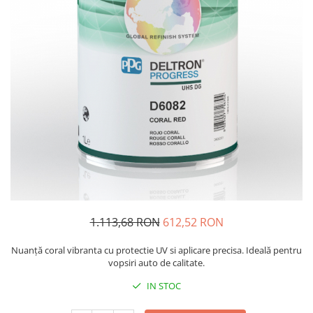
Protectie piele
Protectie vizuala
Vopsire
Sisteme si pahare PPS
Pahare de amestec
Curatare
Tinichigerie
1.113,68 RON
612,52 RON
Nuanță coral vibranta cu protectie UV si aplicare precisa. Ideală pentru
vopsiri auto de calitate.
IN STOC