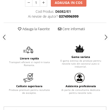
ADAUGA IN COS
Cod Produs:
D6082/E1
Ai nevoie de ajutor?
0374996999
Adauga la Favorite
Cere informatii
Gama variata
Livrare rapida
O gama extinsa de produse pentru
Transport eficient si rapid in toata
nevoile tale din sectorul auto si
Romania.
industrial.
Calitate superioara
Asistenta profesionala
Produse premium pentru rezultate
Ai parte de consultanta dedicata
de exceptie.
pentru nevoile tale.