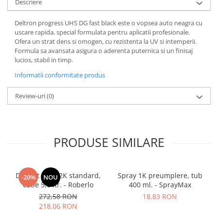
Descriere
Deltron progress UHS DG fast black este o vopsea auto neagra cu
uscare rapida, special formulata pentru aplicatii profesionale.
Ofera un strat dens si omogen, cu rezistenta la UV si intemperii.
Formula sa avansata asigura o aderenta puternica si un finisaj
lucios, stabil in timp.
Informatii conformitate produs
Review-uri
(0)
PRODUSE SIMILARE
Diluant S322 2K standard,
Spray 1K preumplere, tub
-20%
NOU
cutie 5,0 ltr. - Roberlo
400 ml. - SprayMax
272,58 RON
18,83 RON
218,06 RON