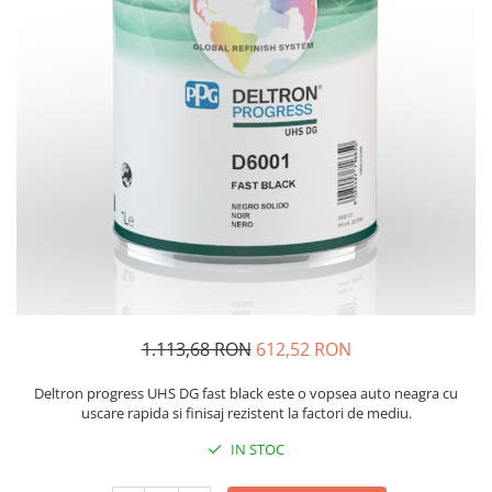
Protectie piele
Protectie vizuala
Vopsire
Sisteme si pahare PPS
Pahare de amestec
Curatare
Tinichigerie
1.113,68 RON
612,52 RON
Deltron progress UHS DG fast black este o vopsea auto neagra cu
uscare rapida si finisaj rezistent la factori de mediu.
IN STOC