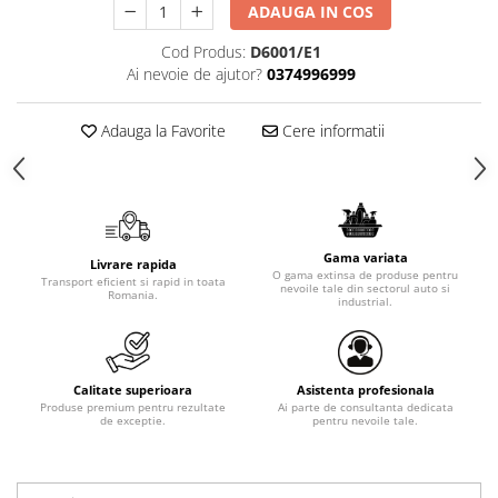
ADAUGA IN COS
Cod Produs:
D6001/E1
Ai nevoie de ajutor?
0374996999
Adauga la Favorite
Cere informatii
Gama variata
Livrare rapida
O gama extinsa de produse pentru
Transport eficient si rapid in toata
nevoile tale din sectorul auto si
Romania.
industrial.
Calitate superioara
Asistenta profesionala
Produse premium pentru rezultate
Ai parte de consultanta dedicata
de exceptie.
pentru nevoile tale.