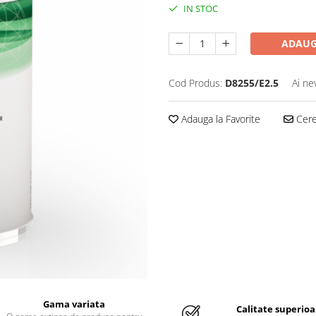
IN STOC
ADAUG
Cod Produs:
D8255/E2.5
Ai ne
Adauga la Favorite
Cere 
Gama variata
Calitate superioa