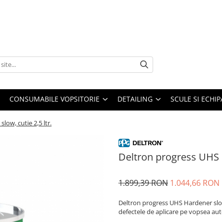
CONSUMABILE VOPSITORIE
DETAILING
SCULE SI ECHI
ow, cutie 2,5 ltr.
Deltron progress UHS H
1.899,39 RON
1.044,66 RON
Deltron progress UHS Hardener slow
defectele de aplicare pe vopsea aut