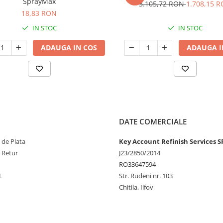
SprayMax
3.105,72 RON
1.708,15 
18,83 RON
IN STOC
IN STOC
ADAUGA IN COS
ADAUGA I
DATE COMERCIALE
 de Plata
Key Account Refinish Services S
e Retur
J23/2850/2014
RO33647594
L
Str. Rudeni nr. 103
Chitila, Ilfov