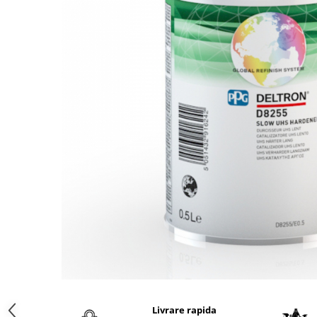
Protectie piele
Protectie vizuala
Vopsire
Sisteme si pahare PPS
Pahare de amestec
Curatare
Tinichigerie
Livrare rapida