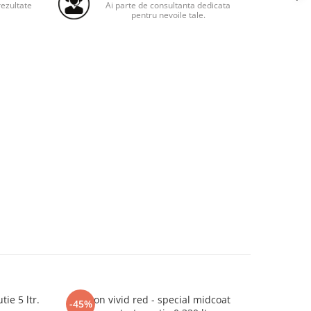
ezultate
Ai parte de consultanta dedicata
pentru nevoile tale.
ie 5 ltr.
Deltron vivid red - special midcoat
Deltron 
-45%
-45%