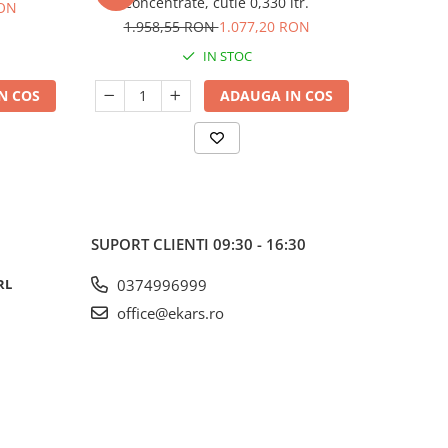
concentrate, cutie 0,330 ltr.
RON
1.958,55 RON
1.077,20 RON
77
IN STOC
N COS
ADAUGA IN COS
SUPORT CLIENTI
09:30 - 16:30
RL
0374996999
office@ekars.ro