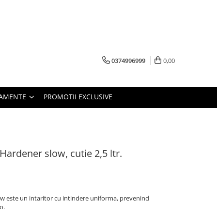
0374996999
0,00
PAMENTE
PROMOTII EXCLUSIVE
ardener slow, cutie 2,5 ltr.
 este un intaritor cu intindere uniforma, prevenind
o.