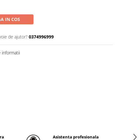
A IN COS
voie de ajutor?
0374996999
informatii
ra
Asistenta profesionala