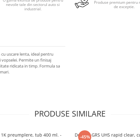
O gama extinsa de produse pentru
Produse premium pentru r
nevoile tale din sectorul auto si
de exceptie.
industrial.
cu uscare lenta, ideal pentru
i vopselei. Permite un finisaj
tate ridicata in timp. Formula sa
 mari.
PRODUSE SIMILARE
 1K preumplere, tub 400 ml. -
Deltron GRS UHS rapid clear, cut
-45%