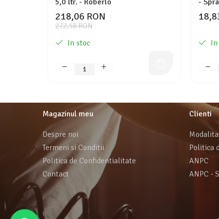
5,0 ltr. - Roberlo
- Spr
218,06 RON
18,8
272,58 RON
In stoc
In
Magazinul meu
Clienti
Despre noi
Modalita
Termeni si Conditii
Politica 
Politica de Confidentialitate
ANPC
Contact
ANPC - 