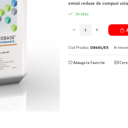
emisii reduse de compusi volat
In stoc
A
Cod Produs:
D8401/E5
Ai nevoi
Adauga la Favorite
Cere 