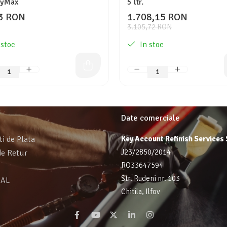
ayMax
5 ltr.
3 RON
1.708,15 RON
3.105,72 RON
 stoc
In stoc
Date comerciale
ti de Plata
Key Account Refinish Services
J23/2850/2014
de Retur
RO33647594
Str. Rudeni nr. 103
SAL
Chitila, Ilfov