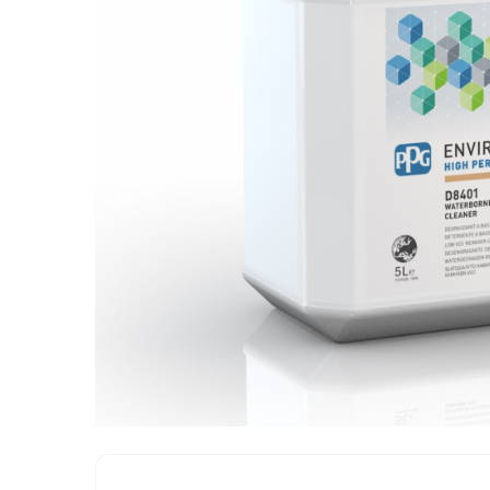
Protectie piele
Protectie vizuala
Vopsire
Sisteme si pahare PPS
Pahare de amestec
Curatare
Tinichigerie