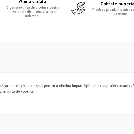
Gama variata
Calitate superi
O gama extinsa de produse pentru
Produse premium pentru re
nevoile tale din sectorul auto si
exceptie.
industrial.
țare ecologic, conceput pentru a elimina impuritățile de pe suprafețele auto. F
ei înainte de vopsire.