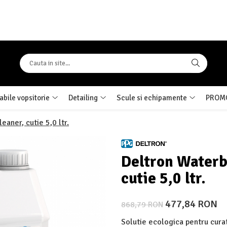
bile vopsitorie
Detailing
Scule si echipamente
PROMO
aner, cutie 5,0 ltr.
Deltron Waterb
cutie 5,0 ltr.
477,84 RON
868,79 RON
Solutie ecologica pentru cura