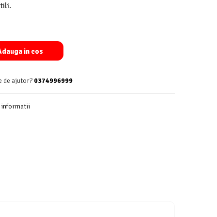
ili.
dauga in cos
e de ajutor?
0374996999
informatii