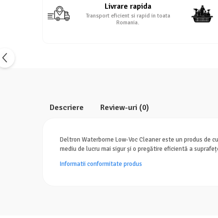
Livrare rapida
Transport eficient si rapid in toata
Romania.
Descriere
Review-uri
(0)
Deltron Waterborne Low-Voc Cleaner este un produs de cură
mediu de lucru mai sigur și o pregătire eficientă a suprafeț
Informatii conformitate produs