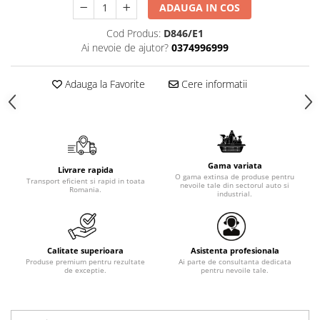
ADAUGA IN COS
Cod Produs:
D846/E1
Ai nevoie de ajutor?
0374996999
Adauga la Favorite
Cere informatii
Gama variata
Livrare rapida
O gama extinsa de produse pentru
Transport eficient si rapid in toata
nevoile tale din sectorul auto si
Romania.
industrial.
Calitate superioara
Asistenta profesionala
Produse premium pentru rezultate
Ai parte de consultanta dedicata
de exceptie.
pentru nevoile tale.