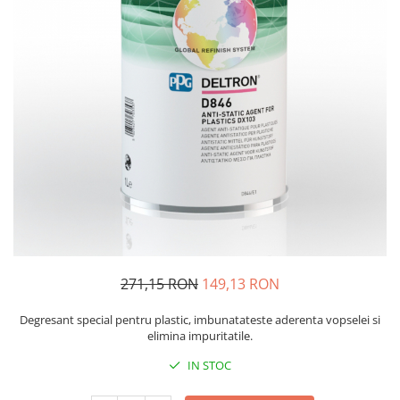
Protectie piele
Protectie vizuala
Vopsire
Sisteme si pahare PPS
Pahare de amestec
Curatare
Tinichigerie
271,15 RON
149,13 RON
Degresant special pentru plastic, imbunatateste aderenta vopselei si
elimina impuritatile.
IN STOC