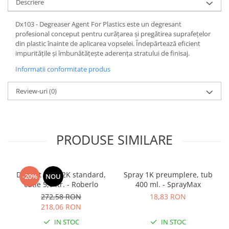
Descriere
Dx103 - Degreaser Agent For Plastics este un degresant
profesional conceput pentru curățarea și pregătirea suprafețelor
din plastic înainte de aplicarea vopselei. Îndepărtează eficient
impuritățile și îmbunătățește aderența stratului de finisaj.
Informatii conformitate produs
Review-uri
(0)
PRODUSE SIMILARE
Diluant S322 2K standard,
Spray 1K preumplere, tub
-20%
NOU
cutie 5,0 ltr. - Roberlo
400 ml. - SprayMax
272,58 RON
18,83 RON
218,06 RON
IN STOC
IN STOC