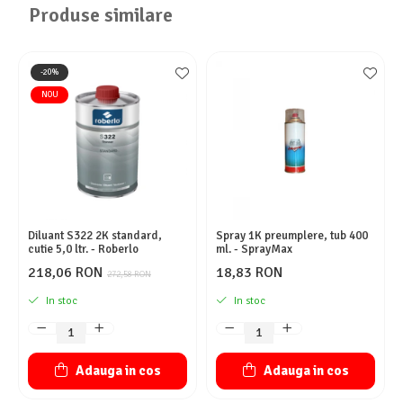
Produse similare
-20%
NOU
Diluant S322 2K standard,
Spray 1K preumplere, tub 400
cutie 5,0 ltr. - Roberlo
ml. - SprayMax
218,06 RON
18,83 RON
272,58 RON
In stoc
In stoc
Adauga in cos
Adauga in cos