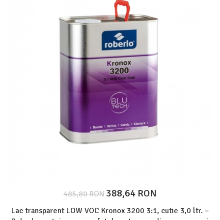
Protectie piele
Protectie vizuala
Vopsire
Sisteme si pahare PPS
Pahare de amestec
Curatare
Tinichigerie
388,64 RON
485,80 RON
Lac transparent LOW VOC Kronox 3200 3:1, cutie 3,0 ltr. –