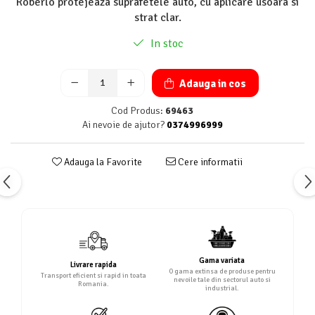
Roberlo protejeaza suprafetele auto, cu aplicare usoara si
strat clar.
In stoc
Adauga in cos
Cod Produs:
69463
Ai nevoie de ajutor?
0374996999
Adauga la Favorite
Cere informatii
Gama variata
Livrare rapida
O gama extinsa de produse pentru
Transport eficient si rapid in toata
nevoile tale din sectorul auto si
Romania.
industrial.