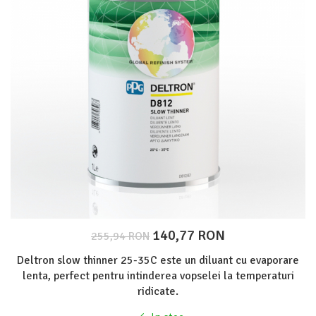
Protectie piele
Protectie vizuala
Vopsire
Sisteme si pahare PPS
Pahare de amestec
Curatare
Tinichigerie
140,77 RON
255,94 RON
Deltron slow thinner 25-35C este un diluant cu evaporare
lenta, perfect pentru intinderea vopselei la temperaturi
ridicate.