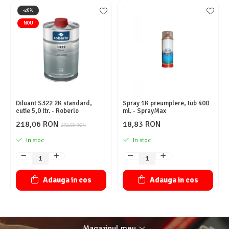
-20%
NOU
Diluant S322 2K standard,
Spray 1K preumplere, tub 400
cutie 5,0 ltr. - Roberlo
ml. - SprayMax
218,06 RON
18,83 RON
272,58 RON
In stoc
In stoc
Adauga in cos
Adauga in cos
Magazinul meu