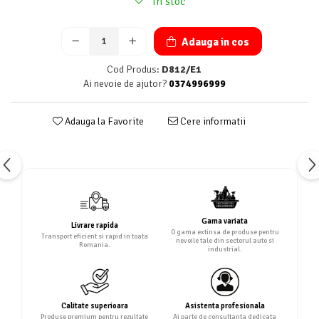
In stoc
Adauga in cos
Cod Produs:
D812/E1
Ai nevoie de ajutor?
0374996999
Adauga la Favorite
Cere informatii
Gama variata
Livrare rapida
O gama extinsa de produse pentru
Transport eficient si rapid in toata
nevoile tale din sectorul auto si
Romania.
industrial.
Calitate superioara
Asistenta profesionala
Produse premium pentru rezultate
Ai parte de consultanta dedicata